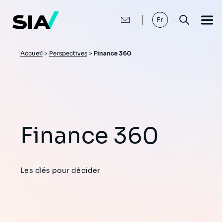
Aller
au
contenu
Fr
principal
Fil
Accueil
>
Perspectives
>
Finance 360
d'Ariane
Finance 360
Les clés pour décider