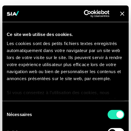
Ce site web utilise des cookies.
VOS ENJEUX
02
Les cookies sont des petits fichiers textes enregistrés
automatiquement dans votre navigateur par un site web
lors de votre visite sur le site. Ils peuvent servir à rendre
votre expérience utilisateur plus efficace lors de votre
navigation web ou bien de personnaliser les contenus et
annonces présentées sur le site web, par exemple.
Piloter par la donnée
Si vous consentez à l’utilisation des cookies, nous
enregistrons votre consentement pour une durée de 6
Avec la numérisation croissante de nos
mois, après laquelle nous vous demanderons de
Sélection
sociétés et de nos entreprises, de
consentir à cette utilisation à nouveau. Si vous ne
Nécessaires
du
nouveaux champs d’analyses et de
souhaitez pas consentir à cette utilisation, le site
consentement
contrôles s’offrent à la direction
n’utilisera que les cookies nécessaires à son bon