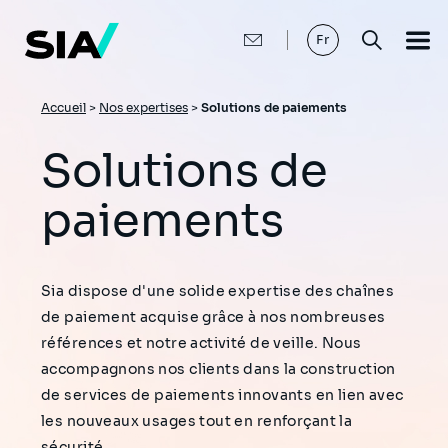
Aller
au
contenu
Fr
principal
Fil
Accueil
>
Nos expertises
>
Solutions de paiements
d'Ariane
Solutions de
paiements
Sia dispose d'une solide expertise des chaînes
de paiement acquise grâce à nos nombreuses
références et notre activité de veille. Nous
accompagnons nos clients dans la construction
de services de paiements innovants en lien avec
les nouveaux usages tout en renforçant la
sécurité.