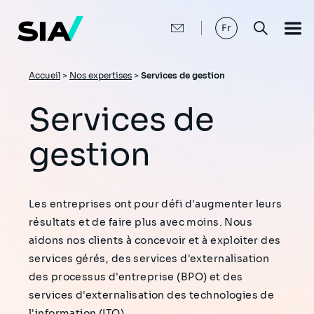
Aller
au
contenu
Fr
principal
Fil
Accueil
>
Nos expertises
>
Services de gestion
d'Ariane
Services de
gestion
Les entreprises ont pour défi d'augmenter leurs
résultats et de faire plus avec moins. Nous
aidons nos clients à concevoir et à exploiter des
services gérés, des services d'externalisation
des processus d'entreprise (BPO) et des
services d'externalisation des technologies de
l'information (ITO).