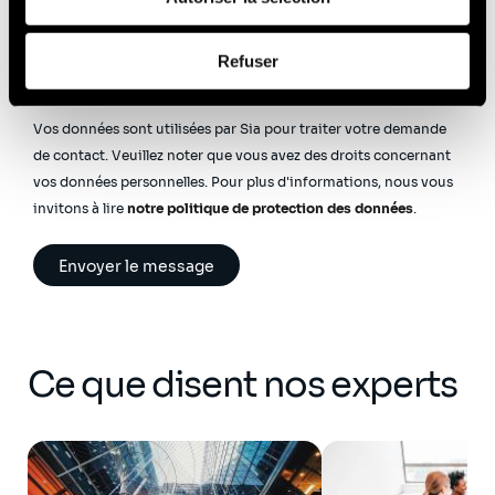
Cette question sert à vérifier si vous êtes un visiteur humain
Afin d’en savoir plus sur qui nous sommes, comment
ou non afin d'éviter les soumissions de pourriel (spam)
Refuser
automatisées.
vous pouvez nous contacter et comment nous traitons
les données personnelles, vous pouvez consulter notre
Politique de protection des données à caractère
Vos données sont utilisées par Sia pour traiter votre demande
personnel
.
de contact. Veuillez noter que vous avez des droits concernant
vos données personnelles. Pour plus d'informations, nous vous
invitons à lire
notre politique de protection des données
.
Ce que disent nos experts