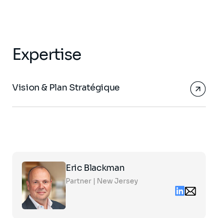
Expertise
Vision & Plan Stratégique
Click
Eric Blackman
on
the
Partner | New Jersey
card
Linkedin
Email
to
contact
see
eric.black
the
partners.c
full
profile