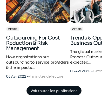
Article
Article
Outsourcing For Cost
Trends & Opportunities:
Reduction & Risk
Business Outs
Management
The global market f
How organizations are
Process Outsourcin
outsourcing to service providers
expected…
& the impacts…
06 Avr 2022
-
6 minute
05 Avr 2022
-
4 minutes de lecture
Voir toutes les publications