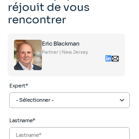
réjouit de vous
rencontrer
Click
Eric Blackman
on
the
Partner | New Jersey
card
Linkedin
Email
to
contact
see
eric.blackman
the
partners.com
full
profile
Expert*
Lastname*