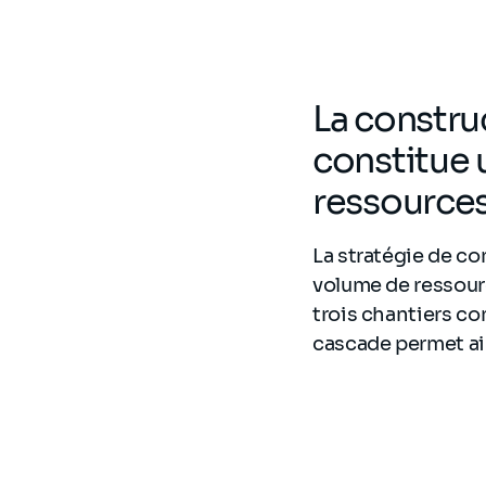
La constru
constitue 
ressources
La stratégie de co
volume de ressourc
trois chantiers co
cascade permet ain