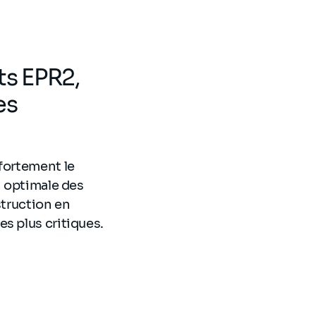
ts EPR2,
es
 fortement le
n optimale des
struction en
es plus critiques.