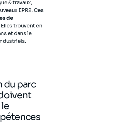
ue & travaux,
nouveaux EPR2. Ces
res de
. Elles trouvent en
ans et dans le
ndustriels.
n du parc
 doivent
 le
mpétences