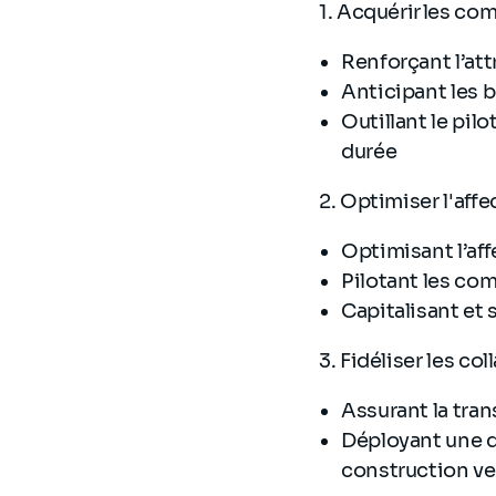
1. Acquérir les co
Renforçant l’att
Anticipant les 
Outillant le pil
durée
2. Optimiser l'aff
Optimisant l’af
Pilotant les com
Capitalisant et 
3. Fidéliser les co
Assurant la tran
Déployant une 
construction ve