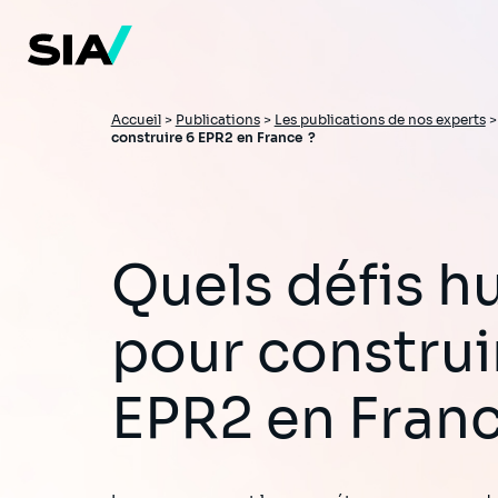
Aller
au
contenu
principal
Fil
Accueil
>
Publications
>
Les publications de nos experts
construire 6 EPR2 en France ?
d'Ariane
Quels défis humains
pour construi
EPR2 en Fran