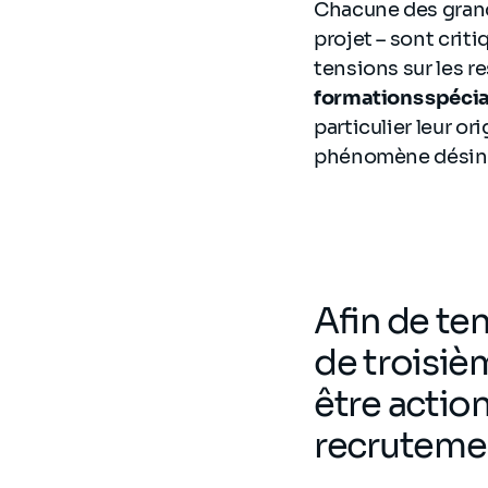
Chacune des grande
projet – sont crit
tensions sur les r
formations spécia
particulier leur or
phénomène désindu
Afin de ten
de troisiè
être action
recrutemen