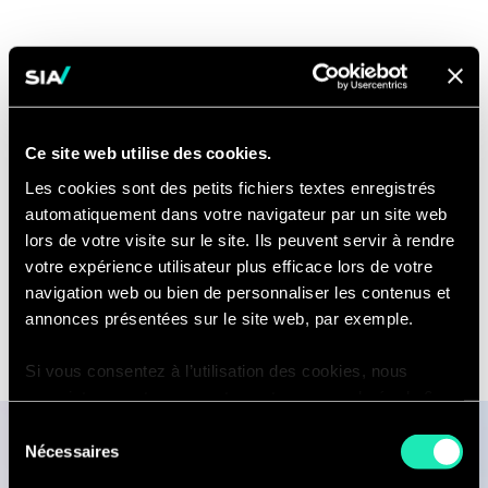
Expertises
Ce site web utilise des cookies.
Alignement Stratégique des
Les cookies sont des petits fichiers textes enregistrés
Organisations
automatiquement dans votre navigateur par un site web
lors de votre visite sur le site. Ils peuvent servir à rendre
votre expérience utilisateur plus efficace lors de votre
navigation web ou bien de personnaliser les contenus et
annonces présentées sur le site web, par exemple.
Si vous consentez à l’utilisation des cookies, nous
enregistrons votre consentement pour une durée de 6
mois, après laquelle nous vous demanderons de
Sélection
consentir à cette utilisation à nouveau. Si vous ne
Nécessaires
du
Publications
souhaitez pas consentir à cette utilisation, le site
consentement