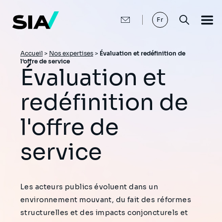
Aller
au
contenu
Fr
principal
Fil
Accueil
>
Nos expertises
>
Évaluation et redéfinition de
l'offre de service
d'Ariane
Évaluation et
redéfinition de
l'offre de
service
Les acteurs publics évoluent dans un
environnement mouvant, du fait des réformes
structurelles et des impacts conjoncturels et