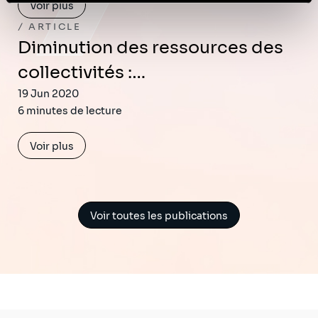
Voir plus
Politique de protection des données à caractère
ARTICLE
personnel
.
Diminution des ressources des
collectivités :…
19 Jun 2020
6 minutes de lecture
Voir plus
Voir toutes les publications