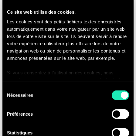
customers
Improving e-commerce commercial
Ce site web utilise des cookies.
footprint and profitability by
Les cookies sont des petits fichiers textes enregistrés
auditing and stipulating
automatiquement dans votre navigateur par un site web
recommendations
lors de votre visite sur le site. Ils peuvent servir à rendre
votre expérience utilisateur plus efficace lors de votre
Defining and improving
navigation web ou bien de personnaliser les contenus et
omnichannel business models
annonces présentées sur le site web, par exemple.
Drive customer and acquisition
traffic and conversion through
Si vous consentez à l’utilisation des cookies, nous
digital marketing optimisations
enregistrons votre consentement pour une durée de 6
across all channels
mois, après laquelle nous vous demanderons de
Sélection
consentir à cette utilisation à nouveau. Si vous ne
Executing full lifecycle project
Nécessaires
du
souhaitez pas consentir à cette utilisation, le site
management on e-commerce
consentement
n’utilisera que les cookies nécessaires à son bon
projects
Préférences
fonctionnement et ne personnalisera pas votre
Contributing to Sia ’ business
expérience en tant que visiteur du site.
development and go-to markets in
Statistiques