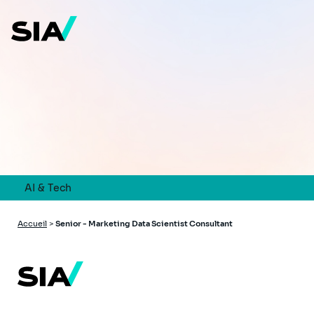
Aller
au
contenu
principal
AI & Tech
Fil
Accueil
>
Senior - Marketing Data Scientist Consultant
d'Ariane