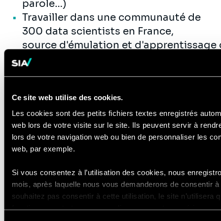
parole…)
Travailler dans une communauté de
300 data scientists en France,
source d'émulation et d'apprentissage
Évoluer dans
un environnement stimulant,
entre projets R&D à
Ce site web utilise des cookies.
forte valeur ajoutée et
partages d'expertise via
Les cookies sont des petits fichiers textes enregistrés auto
web lors de votre visite sur le site. Ils peuvent servir à rendr
des publications :
https://sia-
lors de votre navigation web ou bien de personnaliser les co
ai.medium.com/
web, par exemple.
S’impliquer dans des initiatives
transverses sur
Si vous consentez à l’utilisation des cookies, nous enregis
des thématiques actuelles comme l’IA g
mois, après laquelle nous vous demanderons de consentir à c
transition écologique.
souhaitez pas consentir à cette utilisation, le site n’utiliser
fonctionnement et ne personnalisera pas votre expérience en t
Pour