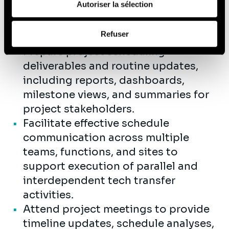
de leurs services (cookies tiers).
Autoriser la sélection
decisions that impact project
timelines and communicate changes
Afin d’en savoir plus sur qui nous sommes, comment
Refuser
to relevant stakeholders.
vous pouvez nous contacter et comment nous traitons
Prepare project scheduling
les données personnelles, vous pouvez consulter notre
Politique de protection des données à caractère
deliverables and routine updates,
personnel
.
including reports, dashboards,
milestone views, and summaries for
project stakeholders.
Facilitate effective schedule
communication across multiple
teams, functions, and sites to
support execution of parallel and
interdependent tech transfer
activities.
Attend project meetings to provide
timeline updates, schedule analyses,