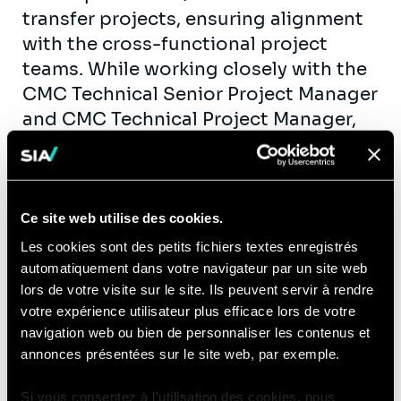
transfer projects, ensuring alignment
with the cross-functional project
teams. While working closely with the
CMC Technical Senior Project Manager
and CMC Technical Project Manager,
this role focuses on schedule creation
and maintenance, as well as critical
path analysis, milestone tracking, and
timeline risk identification
Ce site web utilise des cookies.
using Planisware.
Les cookies sont des petits fichiers textes enregistrés
automatiquement dans votre navigateur par un site web
Responsibilities
lors de votre visite sur le site. Ils peuvent servir à rendre
Provide scheduling and project
votre expérience utilisateur plus efficace lors de votre
support services for Sia/LBG’s clients,
navigation web ou bien de personnaliser les contenus et
annonces présentées sur le site web, par exemple.
including but not limited to:
Create, maintain, and update
Si vous consentez à l’utilisation des cookies, nous