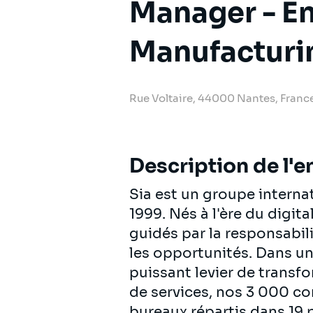
Manager - En
Manufacturi
Rue Voltaire, 44000 Nantes, Franc
Description de l'e
Sia est un groupe intern
1999. Nés à l'ère du digit
guidés par la responsabili
les opportunités. Dans u
puissant levier de transf
de services, nos 3 000 c
bureaux répartis dans 19 