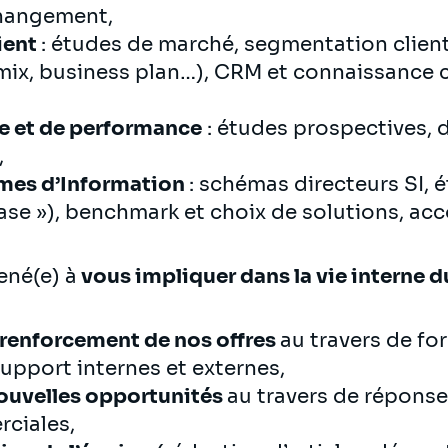
hangement,
lient
: études de marché, segmentation client
mix, business plan…), CRM et connaissance cli
ce et de performance
: études prospectives, di
,
mes d’Information
: schémas directeurs SI, 
 case »), benchmark et choix de solutions, 
ené(e) à
vous impliquer dans la vie interne d
 renforcement de nos offres
au travers de fo
 support internes et externes,
ouvelles opportunités
au travers de réponse
ciales,