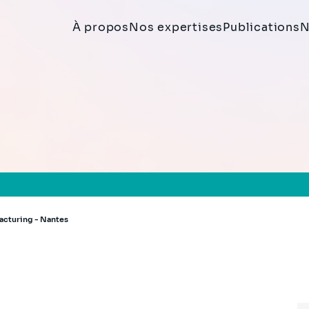
À propos
Nos expertises
Publications
N
acturing - Nantes