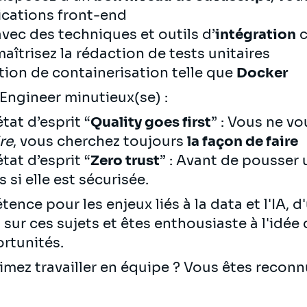
ications front-end
avec des techniques et outils d’
intégration
c
maîtrisez la rédaction de tests unitaires
tion de containerisation telle que
Docker
Engineer minutieux(se) :
tat d’esprit “
Quality goes first
” : Vous ne v
re
, vous cherchez toujours
la façon de faire
tat d’esprit “
Zero trust
” : Avant de pousser 
si elle est sécurisée.
nce pour les enjeux liés à la data et l'IA, 
ur ces sujets et êtes enthousiaste à l'idé
ortunités.
aimez travailler en équipe ? Vous êtes reconn