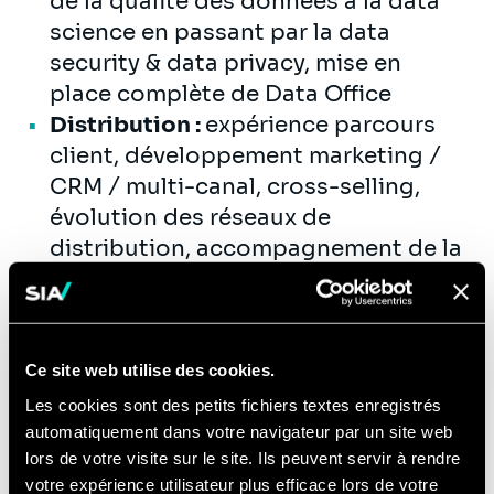
de la qualité des données à la data
science en passant par la data
security & data privacy, mise en
place complète de Data Office
Distribution :
expérience parcours
client, développement marketing /
CRM / multi-canal, cross-selling,
évolution des réseaux de
distribution, accompagnement de la
transformation digitale
Innovation
: fintech, insurtechs,
approches Big Data / Data science /
Blockchain, nouveaux produits
Ce site web utilise des cookies.
(prévention, IoT, assurance
Les cookies sont des petits fichiers textes enregistrés
paramétrique)
automatiquement dans votre navigateur par un site web
lors de votre visite sur le site. Ils peuvent servir à rendre
Direction des Risques, Contrôle
votre expérience utilisateur plus efficace lors de votre