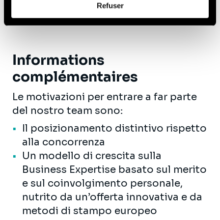
lavoro in gruppo, orientamento al
Refuser
vous pouvez nous contacter et comment nous traitons
problem solving
les données personnelles, vous pouvez consulter notre
Politique de protection des données à caractère
personnel
.
Informations
complémentaires
Le motivazioni per entrare a far parte
del nostro team sono:
Il posizionamento distintivo rispetto
alla concorrenza
Un modello di crescita sulla
Business Expertise basato sul merito
e sul coinvolgimento personale,
nutrito da un’offerta innovativa e da
metodi di stampo europeo