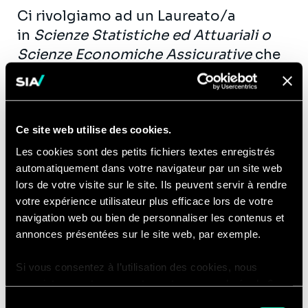
Ci rivolgiamo ad un Laureato/a
in
Scienze Statistiche ed Attuariali o
Scienze Economiche Assicurative
che
abbia maturato un’esperienza di
almeno
3 anni
in attività legate ai
processi di bilancio (local e IFRS) in
Compagnie Assicurative di medio-
Ce site web utilise des cookies.
grandi dimensioni o in società di
Les cookies sont des petits fichiers textes enregistrés
consulenza.
automatiquement dans votre navigateur par un site web
lors de votre visite sur le site. Ils peuvent servir à rendre
Le attività si concentreranno su temi
votre expérience utilisateur plus efficace lors de votre
di IFRS17, Risk and Capital
navigation web ou bien de personnaliser les contenus et
Management.
annonces présentées sur le site web, par exemple.
Si vous consentez à l’utilisation des cookies, nous
Compétences
enregistrons votre consentement pour une durée de 6
mois, après laquelle nous vous demanderons de
Sélection