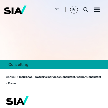
Aller
au
contenu
Fr
principal
Consulting
Fil
Accueil
>
Insurance - Actuarial Services Consultant/Senior Consultant
d'Ariane
- Roma