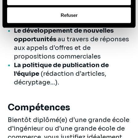
travers de formations, de groupes
Afin d’en savoir plus sur qui nous sommes, comment
de travail, de diffusion de support
Refuser
vous pouvez nous contacter et comment nous traitons
internes et externes,
les données personnelles, vous pouvez consulter notre
Le développement de nouvelles
Politique de protection des données à caractère
opportunités
au travers de réponses
personnel
.
aux appels d’offres et de
propositions commerciales
La politique de publication de
l’équipe
(rédaction d’articles,
décryptage…).
Compétences
Bientôt diplômé(e) d’une grande école
d’ingénieur ou d’une grande école de
commerce, vous justifiez idéalement