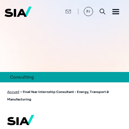
Aller
au
contenu
Fr
principal
Consulting
Fil
Accueil
>
Final Year Internship Consultant - Energy, Transport &
d'Ariane
Manufacturing