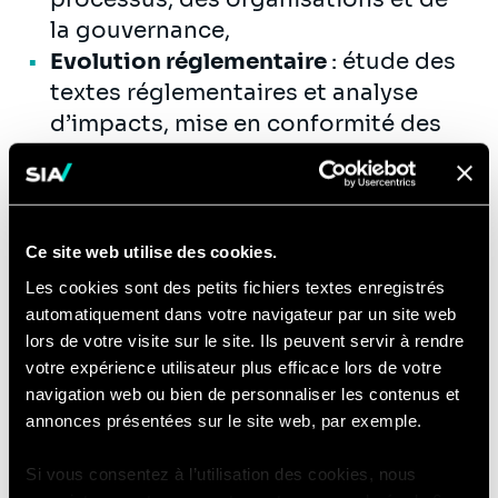
la gouvernance,
Evolution réglementaire
: étude des
textes réglementaires et analyse
d’impacts, mise en conformité des
organisations et des processus,
Gestion de projets
: cadrage,
assistance à maitrise d’ouvrage,
pilotage de projet (PMO),
Ce site web utilise des cookies.
accompagnement au changement,
Les cookies sont des petits fichiers textes enregistrés
Marketing et relation client
: études
automatiquement dans votre navigateur par un site web
de marché, segmentation client,
lors de votre visite sur le site. Ils peuvent servir à rendre
votre expérience utilisateur plus efficace lors de votre
conception d’offres et de services
navigation web ou bien de personnaliser les contenus et
(marketing mix, business plan…),
annonces présentées sur le site web, par exemple.
CRM et connaissance client,
stratégie digitale et multicanale,
Si vous consentez à l’utilisation des cookies, nous
Stratégies de croissance et de