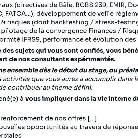
naux (directives de Bâle, BCBS 239, EMIR, Do
, FATCA…), développement de veille régleme
 & risques (dont backtesting / stress-testi
 pilotage de la convergence Finances / Ris
formité IFRS9, performance et évolution des 
es sujets qui vous sont confiés, vous béné
rt de nos consultants expérimentés.
ns ensemble dès le début du stage, ou préal
s activités que vous aurez à accomplir dans le
 de contribuer au thème défini.
ené(e) à
vous impliquer dans la vie interne 
renforcement de nos offres [...]
velles opportunités au travers de réponses
rciales