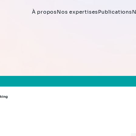
À propos
Nos expertises
Publications
N
nking