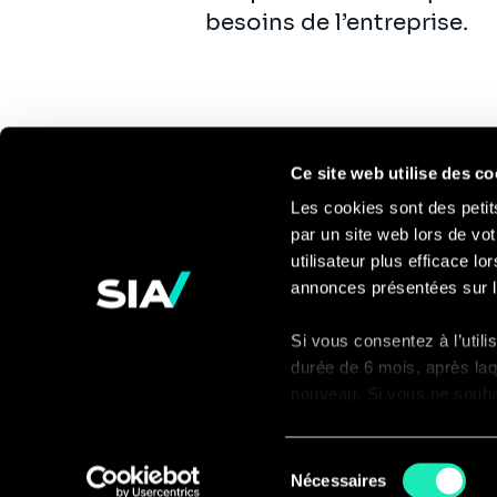
besoins de l’entreprise.
Ce site web utilise des co
Les cookies sont des petit
par un site web lors de vot
Pour en savoir
utilisateur plus efficace l
annonces présentées sur l
plus
Si vous consentez à l’util
Contact
durée de 6 mois, après laq
nouveau. Si vous ne souhait
nécessaires à son bon fon
visiteur du site.
Sélection
Nécessaires
du