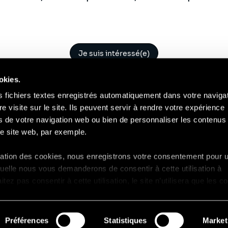
Je suis intéressé(e)
okies.
s fichiers textes enregistrés automatiquement dans votre naviga
re visite sur le site. Ils peuvent servir à rendre votre expérience
ors de votre navigation web ou bien de personnaliser les contenus 
Contact
Mentions Légales
Compliance
RGP
e site web, par exemple.
isation des cookies, nous enregistrons votre consentement pour 
uelle nous vous demanderons de consentir à cette utilisation à
ez pas consentir à cette utilisation, le site n’utilisera que les c
ctionnement et ne personnalisera pas votre expérience en tant 
Préférences
Statistiques
Market