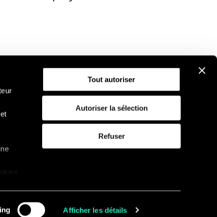
Tout autoriser
teur
Autoriser la sélection
et
D
Politique d'utilisation des cookies
Refuser
une
ookies
que
ing
Afficher les détails
Linkedin
Twitter
Facebook
Youtub