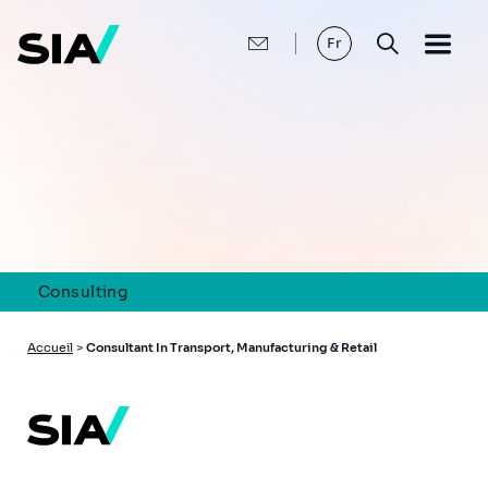
Aller
au
contenu
Fr
principal
Consulting
Fil
Accueil
>
Consultant In Transport, Manufacturing & Retail
d'Ariane