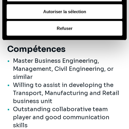
A competitive salary with great
fournies ou qu'ils ont collectées lors de votre utilisation
advantages, like mobility budget,
de leurs services (cookies tiers).
Autoriser la sélection
hospital insurance, performance -
Afin d’en savoir plus sur qui nous sommes, comment
related bonus,...
Refuser
vous pouvez nous contacter et comment nous traitons
les données personnelles, vous pouvez consulter notre
Politique de protection des données à caractère
Compétences
personnel
.
Master Business Engineering,
Management, Civil Engineering, or
similar
Willing to assist in developing the
Transport, Manufacturing and Retail
business unit
Outstanding collaborative team
player and good communication
skills