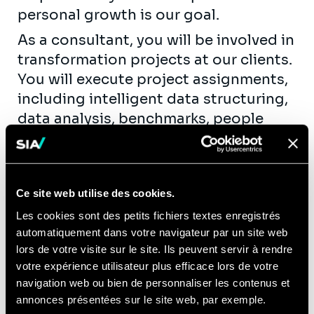
personal growth is our goal.
As a consultant, you will be involved in
transformation projects at our clients.
You will execute project assignments,
including intelligent data structuring,
data analysis, benchmarks, people
interviews, workshop animation,
process mapping, functional
specifications, etc. You will get the
Ce site web utilise des cookies.
opportunity to contribute actively to
our knowledge creation and exchange
Les cookies sont des petits fichiers textes enregistrés
automatiquement dans votre navigateur par un site web
(workshops, publications, seminars,…)
lors de votre visite sur le site. Ils peuvent servir à rendre
within the business units of the
votre expérience utilisateur plus efficace lors de votre
different industries we serve.
navigation web ou bien de personnaliser les contenus et
Equipped with the entrepreneurial
annonces présentées sur le site web, par exemple.