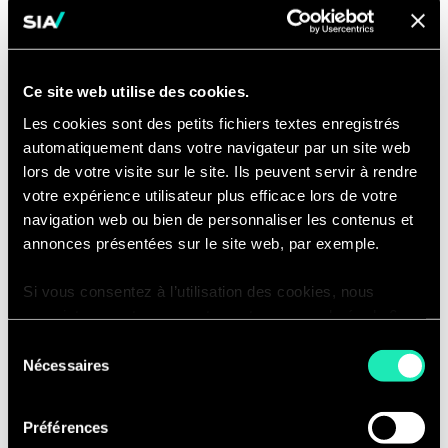
fonction RH).
Management social & ingénierie
sociale :
œuvrer à la définition d’une
Ce site web utilise des cookies.
stratégie sociale cohérente, durable
Les cookies sont des petits fichiers textes enregistrés
et alignée sur la trajectoire de
automatiquement dans votre navigateur par un site web
transformation de chaque
lors de votre visite sur le site. Ils peuvent servir à rendre
entreprise.
votre expérience utilisateur plus efficace lors de votre
Accompagnement humain des
navigation web ou bien de personnaliser les contenus et
transformations :
analyser les
annonces présentées sur le site web, par exemple.
niveaux de rupture pour définir et
Si vous consentez à l’utilisation des cookies, nous
mettre en œuvre une stratégie de
enregistrons votre consentement pour une durée de 6
change (formation, communication,
mois, après laquelle nous vous demanderons de
Sélection
animation de communautés)
consentir à cette utilisation à nouveau. Si vous ne
Nécessaires
du
Learning & Development :
élaborer
souhaitez pas consentir à cette utilisation, le site
consentement
une stratégie de formation de bout
n’utilisera que les cookies nécessaires à son bon
Préférences
en bout, œuvrer à une culture
fonctionnement et ne personnalisera pas votre