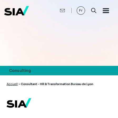
Aller
au
contenu
Fr
principal
Consulting
Fil
Accueil
>
Consultant - HR & Transformation Bureau de Lyon
d'Ariane