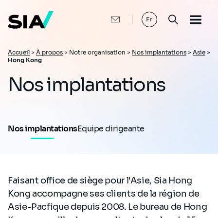
Aller
au
contenu
Fr
principal
Fil
Accueil
>
À propos
>
Notre organisation >
Nos implantations
>
Asie
>
Hong Kong
d'Ariane
Nos implantations
Nos implantations
Equipe dirigeante
Faisant office de siège pour l'Asie, Sia Hong
Kong accompagne ses clients de la région de
Asie-Pacfique depuis 2008. Le bureau de Hong