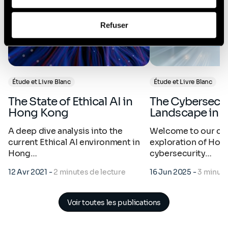
Afin d’en savoir plus sur qui nous sommes, comment
Refuser
vous pouvez nous contacter et comment nous traitons
les données personnelles, vous pouvez consulter notre
Politique de protection des données à caractère
personnel
.
Étude et Livre Blanc
Étude et Livre Blanc
The State of Ethical AI in
The Cybersecurity Talent
Hong Kong
Landscape in 
A deep dive analysis into the
Welcome to our c
current Ethical AI environment in
exploration of Hon
Hong…
cybersecurity…
12 Avr 2021
-
2 minutes de lecture
16 Jun 2025
-
3 minute
Voir toutes les publications