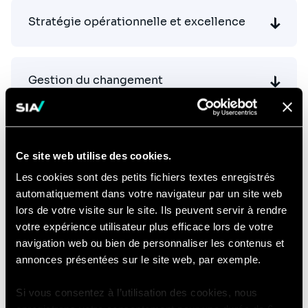
Stratégie opérationnelle et excellence
Gestion du changement
Ce site web utilise des cookies.
Les cookies sont des petits fichiers textes enregistrés
Découvrez notre équipe
automatiquement dans votre navigateur par un site web
lors de votre visite sur le site. Ils peuvent servir à rendre
votre expérience utilisateur plus efficace lors de votre
Click
Vincent Kasbi
navigation web ou bien de personnaliser les contenus et
on
Managing Partner | Hong Kong
the
annonces présentées sur le site web, par exemple.
Linkedin
Email
card
conta
to
vincen
Si vous consentez à l’utilisation des cookies, nous
see
partn