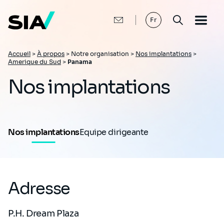
Aller
au
contenu
Fr
principal
Fil
Accueil
>
À propos
>
Notre organisation >
Nos implantations
>
Amerique du Sud
>
Panama
d'Ariane
Nos implantations
Nos implantations
Equipe dirigeante
Adresse
P.H. Dream Plaza