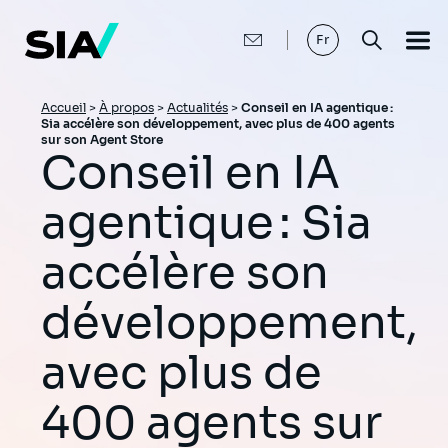
Aller
au
contenu
Fr
principal
Fil
Accueil
>
À propos
>
Actualités
>
Conseil en IA agentique :
Sia accélère son développement, avec plus de 400 agents
d'Ariane
sur son Agent Store
Conseil en IA
agentique : Sia
accélère son
développement,
avec plus de
400 agents sur