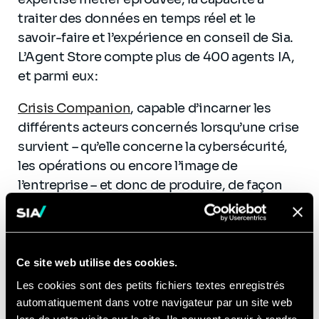
traiter des données en temps réel et le
savoir-faire et l’expérience en conseil de Sia.
L’Agent Store compte plus de 400 agents IA,
et parmi eux :
Crisis Companion
, capable d’incarner les
différents acteurs concernés lorsqu’une crise
survient – qu’elle concerne la cybersécurité,
les opérations ou encore l’image de
l’entreprise – et donc de produire, de façon
coordonnée et en s’appuyant sur la politique
de l’entreprise, différents documents
stratégiques, du rapport d’incidents au plan
de communication.
Ce site web utilise des cookies.
Les cookies sont des petits fichiers textes enregistrés
RegMatcher
, pensé pour les équipes
automatiquement dans votre navigateur par un site web
Compliance, identifie les écarts entre les
lors de votre visite sur le site. Ils peuvent servir à rendre