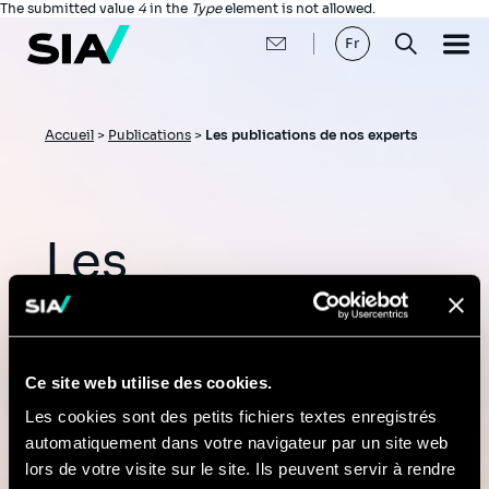
Aller
Message
The submitted value
4
in the
Type
element is not allowed.
au
d'erreur
contenu
Fr
principal
Fil
Accueil
>
Publications
>
Les publications de nos experts
d'Ariane
Les
publications de
nos experts
Ce site web utilise des cookies.
Les cookies sont des petits fichiers textes enregistrés
automatiquement dans votre navigateur par un site web
Articles, études et points de vues
lors de votre visite sur le site. Ils peuvent servir à rendre