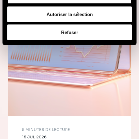
fournies ou qu'ils ont collectées lors de votre utilisation
de leurs services (cookies tiers).
Autoriser la sélection
Afin d’en savoir plus sur qui nous sommes, comment
Refuser
vous pouvez nous contacter et comment nous traitons
les données personnelles, vous pouvez consulter notre
Politique de protection des données à caractère
personnel
.
5 MINUTES DE LECTURE
15 JUL 2026