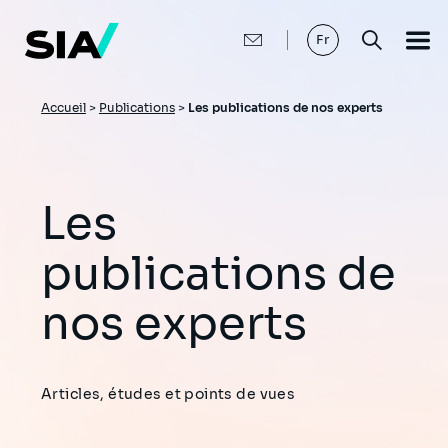
Aller
au
contenu
Fr
principal
Fil
Accueil
>
Publications
>
Les publications de nos experts
d'Ariane
Les
publications de
nos experts
Articles, études et points de vues