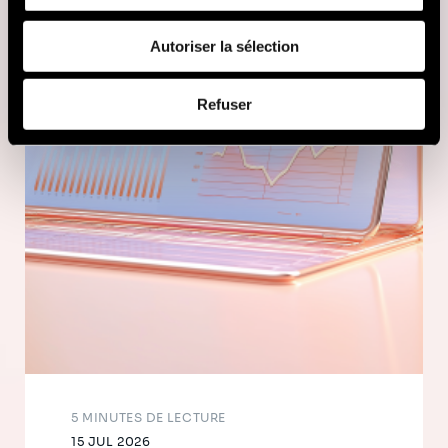
fournies ou qu'ils ont collectées lors de votre utilisation
de leurs services (cookies tiers).
Autoriser la sélection
Afin d’en savoir plus sur qui nous sommes, comment
Refuser
vous pouvez nous contacter et comment nous traitons
les données personnelles, vous pouvez consulter notre
Politique de protection des données à caractère
personnel
.
5 MINUTES DE LECTURE
15 JUL 2026