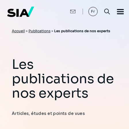
Aller
au
contenu
Fr
principal
Fil
Accueil
>
Publications
>
Les publications de nos experts
d'Ariane
Les
publications de
nos experts
Articles, études et points de vues