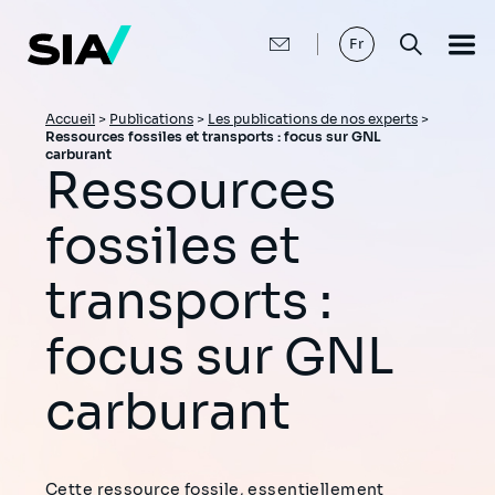
Aller
au
contenu
Fr
principal
Fil
Accueil
>
Publications
>
Les publications de nos experts
>
Ressources fossiles et transports : focus sur GNL
d'Ariane
carburant
Ressources
fossiles et
transports :
focus sur GNL
carburant
Cette ressource fossile, essentiellement