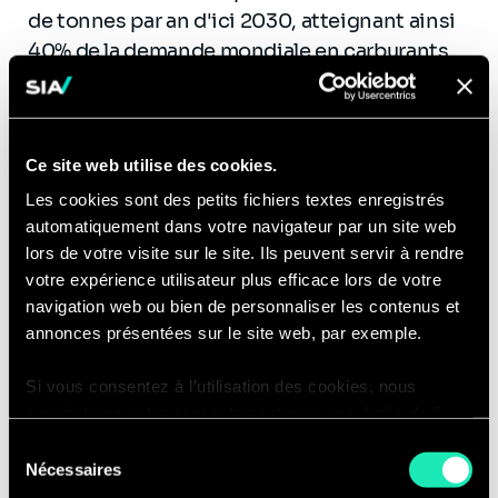
de tonnes par an d'ici 2030, atteignant ainsi
40% de la demande mondiale en carburants
marins.
Ainsi, alors que dans ces deux secteurs la
course se lance avec le déblocage des
Ce site web utilise des cookies.
derniers freins règlementaires, les
Les cookies sont des petits fichiers textes enregistrés
constructeurs de véhicules, d'infrastructures
automatiquement dans votre navigateur par un site web
et les exploitants se positionnent pour ne
lors de votre visite sur le site. Ils peuvent servir à rendre
pas rester à la traine d'un marché aux
votre expérience utilisateur plus efficace lors de votre
navigation web ou bien de personnaliser les contenus et
perspectives de développement
annonces présentées sur le site web, par exemple.
ambitieuses, pouvant représenter jusqu'à 8%
de la demande mondiale de carburants en
Si vous consentez à l’utilisation des cookies, nous
2030.
enregistrons votre consentement pour une durée de 6
mois, après laquelle nous vous demanderons de
Sélection
consentir à cette utilisation à nouveau. Si vous ne
Nécessaires
du
souhaitez pas consentir à cette utilisation, le site