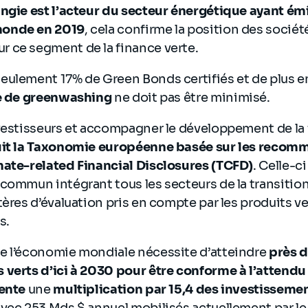
ngie est l’acteur du secteur énergétique ayant émi
monde en 2019
, cela confirme la position des sociét
 ce segment de la finance verte.
eulement 17% de Green Bonds certifiés et de plus e
e de greenwashing
ne doit pas être minimisé.
vestisseurs et accompagner le développement de la 
uit la Taxonomie européenne basée sur les recom
mate-related Financial Disclosures (TCFD)
. Celle-ci
commun intégrant tous les secteurs de la transition
tères d’évaluation pris en compte par les produits ve
s.
e l’économie mondiale nécessite d’atteindre
près 
 verts d’ici à 2030 pour être conforme à l’attend
sente
une
multiplication par 15,4 des investissem
Avec 253 Mds $ annuel mobilisés actuellement par le 