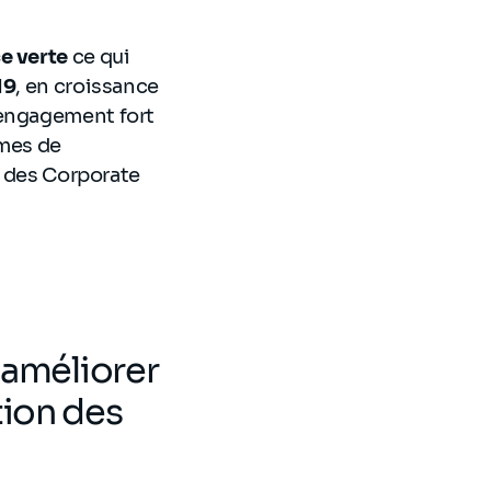
ce verte
ce qui
19
, en croissance
 engagement fort
rmes de
n des Corporate
 améliorer
tion des