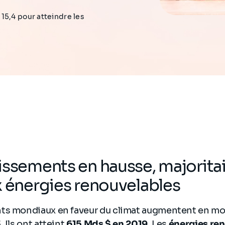
15,4 pour atteindre les
issements en hausse, majorit
x énergies renouvelables
ts mondiaux en faveur du climat augmentent en m
 Ils ont atteint
615 Mds $ en 2019
. Les
énergies re