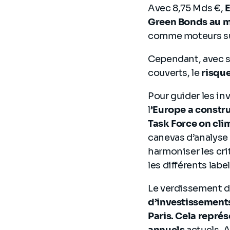
Avec 8,75 Mds €,
E
Green Bonds au 
comme moteurs sur
Cependant, avec s
couverts, le
risqu
Pour guider les in
l
’Europe a constr
Task Force on cli
canevas d’analyse 
harmoniser les cri
les différents label
Le verdissement d
d’investissements
Paris. Cela repré
annuels
actuels. 