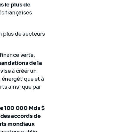
s le plus de
és françaises
n plus de secteurs
finance verte,
mandations de la
 vise à
créer un
 énergétique et à
rts ainsi que par
de 100 000 Mds $
u des accords de
ents mondiaux
secteur public,