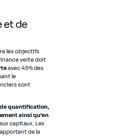
e et de
e les objectifs
finance verte doit
rte
avec 45% des
ant le
anciers sont
de quantification,
sement ainsi qu’en
aux capitaux. Les
apportant de la