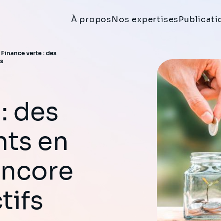
À propos
Nos expertises
Publicati
>
Finance verte : des
fs
nts en
encore
tifs