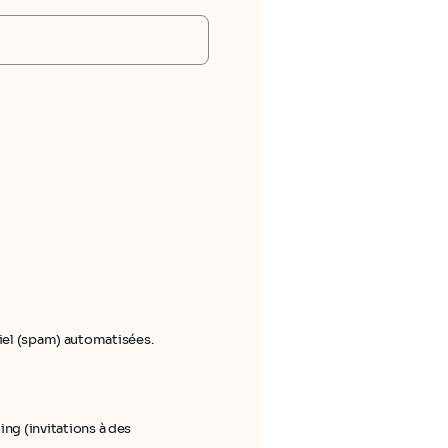
riel (spam) automatisées.
ng (invitations à des