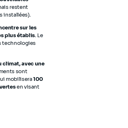
mais restent
 installées).
ncentre sur les
s plus établis
. Le
es technologies
 climat, avec une
ements sont
qui mobilisera
100
 vertes
en visant