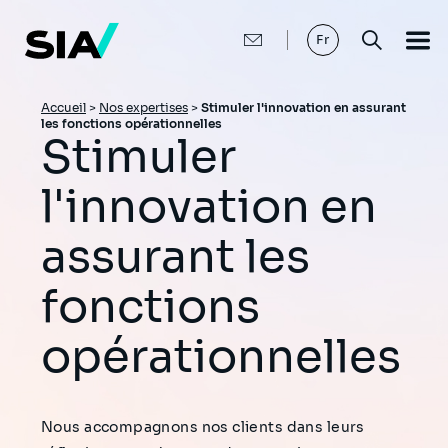
Aller
au
contenu
Fr
principal
Fil
Accueil
>
Nos expertises
>
Stimuler l'innovation en assurant
les fonctions opérationnelles
d'Ariane
Stimuler
l'innovation en
assurant les
fonctions
opérationnelles
Nous accompagnons nos clients dans leurs