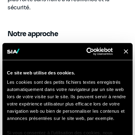
sécurité.
​
Notre approche
Nous avons adopté une approche axée sur les
besoins des utilisateurs. Elle couvre
l'ensemble des activités, des processus et de
la réglementation nécessaires à la mise en
Ce site web utilise des cookies.
place des open-data et des méthodologies
Les cookies sont des petits fichiers textes enregistrés
de déploiement agiles. Notre approche
automatiquement dans votre navigateur par un site web
comprenait non seulement les services
lors de votre visite sur le site. Ils peuvent servir à rendre
techniques mais aussi les aspects plus
votre expérience utilisateur plus efficace lors de votre
navigation web ou bien de personnaliser les contenus et
humains comme les formations, la création
annonces présentées sur le site web, par exemple.
d'idées, les opportunités et la démonstration
de valeur.
Si vous consentez à l’utilisation des cookies, nous