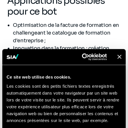
Applications possibles
pour ce bot
Optimisation de la facture de formation en
challengeant le catalogue de formation
d'entreprise ;
Innovation dans la formation : création
d'une formation mixte entre contenu
digital et numérique.
Ce site web utilise des cookies.
Les cookies sont des petits fichiers textes enregistrés
Si vous souhaitez en apprendre plus sur ce
automatiquement dans votre navigateur par un site web
bot, utilisé le lien ci-dessous pour accéder à
lors de votre visite sur le site. Ils peuvent servir à rendre
une démo :
votre expérience utilisateur plus efficace lors de votre
navigation web ou bien de personnaliser les contenus et
Lien vers la démo
annonces présentées sur le site web, par exemple.