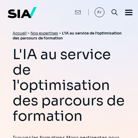
Aller
au
contenu
Fr
principal
Fil
Accueil
>
Nos expertises
>
L'IA au service de l'optimisation
des parcours de formation
d'Ariane
L'IA au service
de
l'optimisation
des parcours de
formation
Trouvez les formations Mooc pertinentes pour