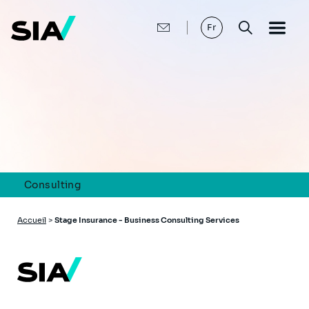
Aller
au
contenu
Fr
principal
Consulting
Fil
Accueil
>
Stage Insurance - Business Consulting Services
d'Ariane