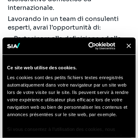
internazionale.
Lavorando in un team di consulenti
esperti, avrai l’opportunità di:
Partecipare alla definizione ed alla
realizzazione di piani operativi di
conformità a nuove normative di
settore
Ce site web utilise des cookies.
Contribuire al miglioramento del
Les cookies sont des petits fichiers textes enregistrés
sistema di gestione dei rischi dei
automatiquement dans votre navigateur par un site web
clienti, in termini di efficacia ed
lors de votre visite sur le site. Ils peuvent servir à rendre
efficienza, verificando i processi di
votre expérience utilisateur plus efficace lors de votre
analisi, calcolo e reporting del
navigation web ou bien de personnaliser les contenus et
annonces présentées sur le site web, par exemple.
profilo di rischio
Definire e implementare modelli
Si vous consentez à l’utilisation des cookies, nous
operativi target di specifiche aree
enregistrons votre consentement pour une durée de 6