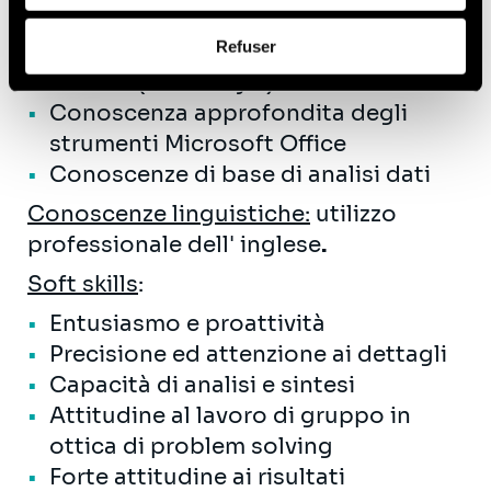
Conoscenza di base del mondo
Afin d’en savoir plus sur qui nous sommes, comment
Refuser
assicurativo e delle normative di
vous pouvez nous contacter et comment nous traitons
settore (Solvency II)
les données personnelles, vous pouvez consulter notre
Politique de protection des données à caractère
Conoscenza approfondita degli
personnel
.
strumenti Microsoft Office
Conoscenze di base di analisi dati
Conoscenze linguistiche:
utilizzo
professionale dell' inglese
.
Soft skills
:
Entusiasmo e proattività
Precisione ed attenzione ai dettagli
Capacità di analisi e sintesi
Attitudine al lavoro di gruppo in
ottica di problem solving
Forte attitudine ai risultati