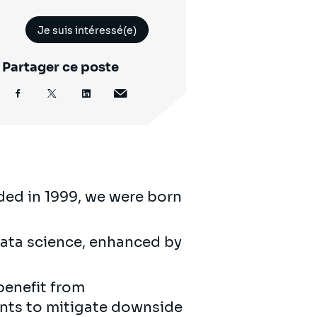
Je suis intéressé(e)
Partager ce poste
ed in 1999, we were born
ata science, enhanced by
benefit from
ients to mitigate downside