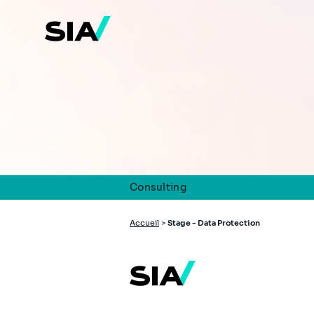
Aller
au
contenu
principal
Consulting
Fil
Accueil
>
Stage - Data Protection
d'Ariane