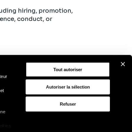
uding hiring, promotion,
ence, conduct, or
Tout autoriser
teur
Autoriser la sélection
et
D
Politique d'utilisation des cookies
Refuser
une
ookies