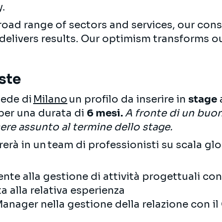
.
road range of sectors and services, our cons
 delivers results. Our optimism transforms 
ste
sede di
Milano
un profilo da inserire in
stage
a
per una durata di
6 mesi.
A fronte di un buo
ssere assunto al termine dello stage.
erà in un team di professionisti su scala glob
nte alla gestione di attività progettuali co
 alla relativa esperienza
nager nella gestione della relazione con il C