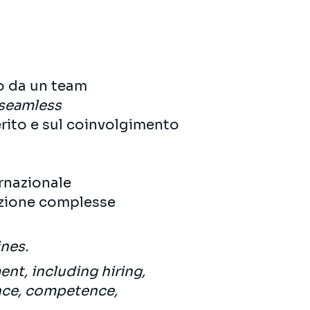
to da un team
seamless
erito e sul coinvolgimento
ernazionale
mazione complesse
ines.
nt, including hiring,
ance, competence,