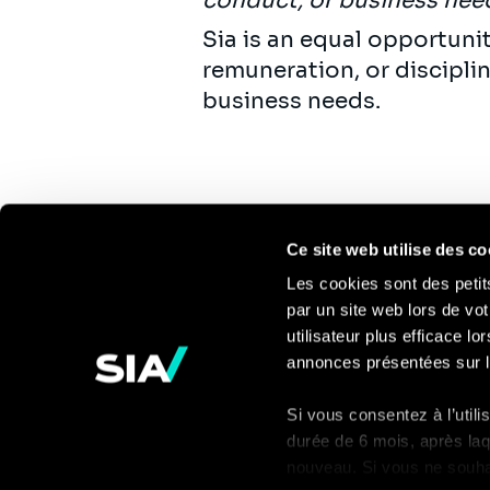
conduct, or business nee
Sia is an equal opportuni
remuneration, or discipli
business needs.
Ce site web utilise des co
Les cookies sont des petit
par un site web lors de vot
Pour en savoir
utilisateur plus efficace l
annonces présentées sur l
plus
Si vous consentez à l’util
Contact
durée de 6 mois, après laq
nouveau. Si vous ne souhait