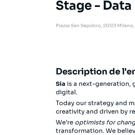
Stage - Data
Piazza San Sepolcro, 20123 Milano, 
Description de l'e
Sia
is a next-generation,
digital.
Today our strategy and m
creativity and driven by re
We’re
optimists for chan
transformation. We believ