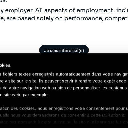
ds.
ty employer. All aspects of employment, incl
ne, are based solely on performance, compet
Je suis intéressé(e)
okies.
s fichiers textes enregistrés automatiquement dans votre naviga
re visite sur le site. Ils peuvent servir à rendre votre expérience
ors de votre navigation web ou bien de personnaliser les contenus 
Contact
Mentions Légales
Compliance
RGP
e site web, par exemple.
isation des cookies, nous enregistrons votre consentement pour 
uelle nous vous demanderons de consentir à cette utilisation à
ez pas consentir à cette utilisation, le site n’utilisera que les c