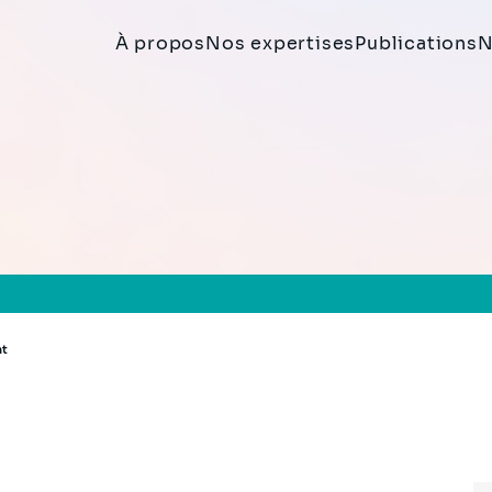
À propos
Nos expertises
Publications
N
nt