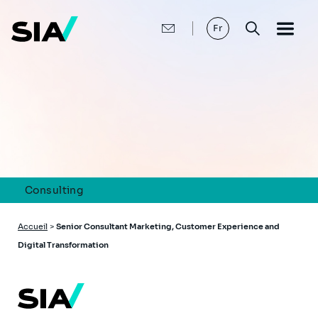
Aller
au
contenu
Fr
principal
Consulting
Fil
Accueil
>
Senior Consultant Marketing, Customer Experience and
d'Ariane
Digital Transformation