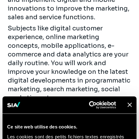
innovations to improve the marketing,
sales and service functions.
Subjects like digital customer
experience, online marketing
concepts, mobile applications, e-
commerce and data analytics are your
daily routine. You will work and
improve your knowledge on the latest
digital developments in programmatic
marketing, search marketing, social
marketing, etc.
You will get the opportunity to
contribute actively to our knowledge
creation and exchange (workshops,
Ce site web utilise des cookies.
publications, seminars, etc.) within the
Les cookies sont des petits fichiers textes enregistrés