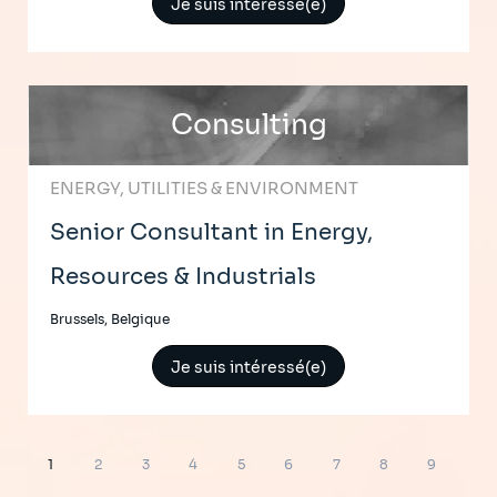
Je suis intéressé(e)
Consulting
ENERGY, UTILITIES & ENVIRONMENT
Senior Consultant in Energy,
Resources & Industrials
Brussels, Belgique
Je suis intéressé(e)
Pagination
Page
Page
Page
Page
Page
Page
Page
Page
Page
1
2
3
4
5
6
7
8
9