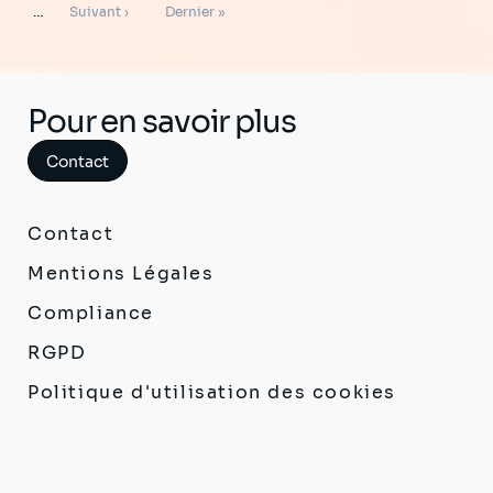
Page
Dernière
…
Suivant ›
Dernier »
suivante
page
Pour en savoir plus
Contact
Contact
Mentions Légales
Compliance
RGPD
Politique d'utilisation des cookies