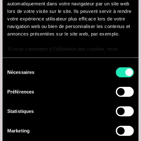
automatiquement dans votre navigateur par un site web
lors de votre visite sur le site. Ils peuvent servir à rendre
votre expérience utilisateur plus efficace lors de votre
AI & Tech
navigation web ou bien de personnaliser les contenus et
annonces présentées sur le site web, par exemple.
Senior Consultant in Data science
Si vous consentez à l’utilisation des cookies, nous
enregistrons votre consentement pour une durée de 6
Antwerp, Belgique
mois, après laquelle nous vous demanderons de
Sélection
consentir à cette utilisation à nouveau. Si vous ne
Je suis intéressé(e)
Nécessaires
du
souhaitez pas consentir à cette utilisation, le site
consentement
n’utilisera que les cookies nécessaires à son bon
Préférences
fonctionnement et ne personnalisera pas votre
expérience en tant que visiteur du site.
Consulting
Statistiques
Vous pouvez accéder à la liste complète des cookies
utilisés, leur finalité et leur durée de conservation via
DATA SCIENCE
Marketing
notre déclaration dédiée.
Senior Data Engineer Consultant