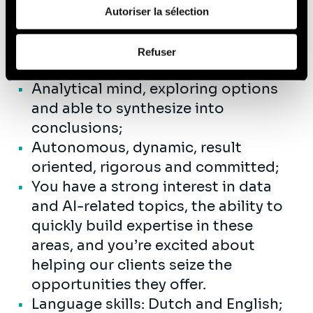
de leurs services (cookies tiers).
digital analytical and management
Autoriser la sélection
solutions like Adobe, Google ad
Afin d’en savoir plus sur qui nous sommes, comment
manager, programmatic advertising,
Refuser
vous pouvez nous contacter et comment nous traitons
etc.;
les données personnelles, vous pouvez consulter notre
Analytical mind, exploring options
Politique de protection des données à caractère
and able to synthesize into
personnel
.
conclusions;
Autonomous, dynamic, result
oriented, rigorous and committed;
You have a strong interest in data
and AI-related topics, the ability to
quickly build expertise in these
areas, and you’re excited about
helping our clients seize the
opportunities they offer.
Language skills: Dutch and English;