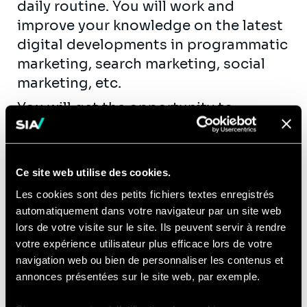
daily routine. You will work and
improve your knowledge on the latest
digital developments in programmatic
marketing, search marketing, social
marketing, etc.
You will get the opportunity to
contribute actively to our knowledge
creation and exchange (workshops,
publications, seminars, etc.) within the
Ce site web utilise des cookies.
business units of the different
Les cookies sont des petits fichiers textes enregistrés
industries we serve.
automatiquement dans votre navigateur par un site web
Equipped with the entrepreneurial
lors de votre visite sur le site. Ils peuvent servir à rendre
votre expérience utilisateur plus efficace lors de votre
fibre, you are ready to take the
navigation web ou bien de personnaliser les contenus et
challenge in a fast growing company.
annonces présentées sur le site web, par exemple.