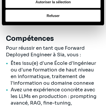
de leurs services (cookies tiers).
Autoriser la sélection
commercial en participant à la
définition des besoins et aux actions
Afin d’en savoir plus sur qui nous sommes, comment
Refuser
vous pouvez nous contacter et comment nous traitons
commerciales
les données personnelles, vous pouvez consulter notre
Politique de protection des données à caractère
personnel
.
Compétences
Pour réussir en tant que Forward
Deployed Engineer à Sia, vous :
Êtes issu(e) d'une École d'Ingénieur
ou d'une formation de haut niveau
en informatique, traitement de
l'information ou domaine connexe
Avez une expérience concrète avec
les LLMs en production : prompting
avancé, RAG, fine-tuning,