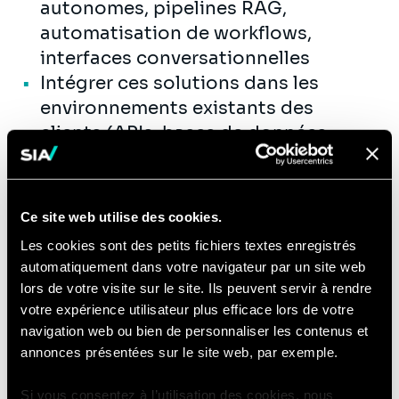
autonomes, pipelines RAG,
automatisation de workflows,
interfaces conversationnelles
Intégrer ces solutions dans les
environnements existants des
clients (APIs, bases de données,
outils métier)
Accompagner les équipes dans
l'adoption des outils déployés :
Ce site web utilise des cookies.
évangélisation, formation, itération
Les cookies sont des petits fichiers textes enregistrés
continue
automatiquement dans votre navigateur par un site web
Itérer rapidement avec les parties
lors de votre visite sur le site. Ils peuvent servir à rendre
prenantes pour affiner les solutions
votre expérience utilisateur plus efficace lors de votre
en production et en maximiser
navigation web ou bien de personnaliser les contenus et
annonces présentées sur le site web, par exemple.
l'impact
Jouer un rôle d'interface entre les
Si vous consentez à l’utilisation des cookies, nous