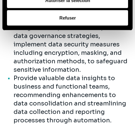
Autoriser la sélection
issues, working closely with
program/project managers and
Afin d’en savoir plus sur qui nous sommes, comment
subject matter experts (SMEs).
Refuser
vous pouvez nous contacter et comment nous traitons
Design and implement enterprise
les données personnelles, vous pouvez consulter notre
data governance strategies,
Politique de protection des données à caractère
personnel
.
implement data security measures
including encryption, masking, and
authorization methods, to safeguard
sensitive information.
Provide valuable data insights to
business and functional teams,
recommending enhancements to
data consolidation and streamlining
data collection and reporting
processes through automation.