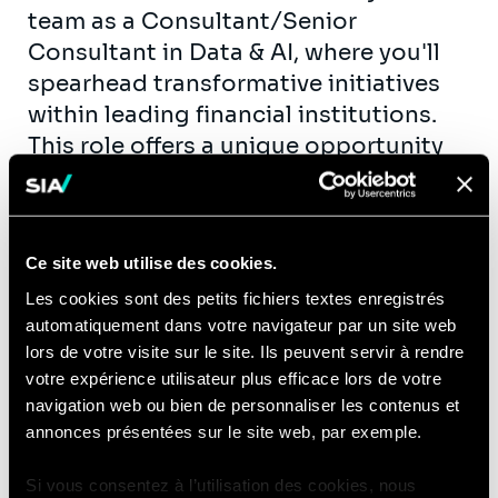
team as a Consultant/Senior
Consultant in Data & AI, where you'll
spearhead transformative initiatives
within leading financial institutions.
This role offers a unique opportunity
to drive innovation across technology,
data, and AI, shaping the landscape of
client projects and organizational
Ce site web utilise des cookies.
strategies.
Les cookies sont des petits fichiers textes enregistrés
Key Responsibilities:
automatiquement dans votre navigateur par un site web
Collaborate with managers and key
lors de votre visite sur le site. Ils peuvent servir à rendre
stakeholders to ensure the
votre expérience utilisateur plus efficace lors de votre
navigation web ou bien de personnaliser les contenus et
successful execution of client
annonces présentées sur le site web, par exemple.
initiatives, with a focus on
conceptualizing, designing, and
Si vous consentez à l’utilisation des cookies, nous