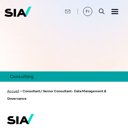
Aller
au
contenu
Fr
principal
Consulting
Fil
Accueil
>
Consultant/ Senior Consultant- Data Management &
d'Ariane
Governance