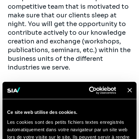
competitive team that is motivated to
make sure that our clients sleep at
night. You will get the opportunity to
contribute actively to our knowledge
creation and exchange (workshops,
publications, seminars, etc.) within the
business units of the different
industries we serve.
Entrepreneurship within your position
is important, you are responsible for
Ce site web utilise des cookies.
your further career. You are constantly
Les cookies sont des petits fichiers textes enregistrés
challenged to be the best version of
automatiquement dans votre navigateur par un site web
yourself. Working together with your
lors de votre visite sur le site. Ils peuvent servir à rendre