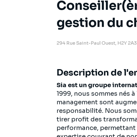
Conseiller(è
gestion du 
294 Rue Saint-Paul Ouest, H2Y 2A
Description de l'e
Sia
est un groupe interna
1999, nous sommes nés à l
management sont augmentés
responsabilité. Nous somm
tirer profit des transfor
performance, permettant d
expertise couvrant de no