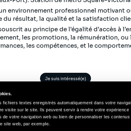
eux-Port). Station de métro Square-Victoria
 un environnement professionnel motivant o
 du résultat, la qualité et la satisfaction cli
ouscrit au principe de l’égalité d’accès à l’
utement, les promotions, la rémunération, ou
rmances, les compétences, et le comportem
Je suis intéressé(e)
okies.
s fichiers textes enregistrés automatiquement dans votre naviga
re visite sur le site. Ils peuvent servir à rendre votre expérience
ors de votre navigation web ou bien de personnaliser les contenus 
Contact
Mentions Légales
Compliance
RGP
e site web, par exemple.