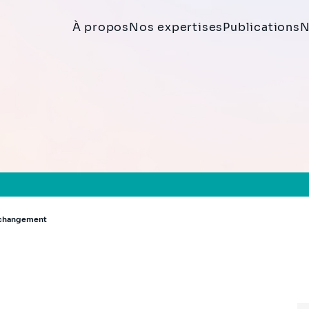
À propos
Nos expertises
Publications
N
u changement