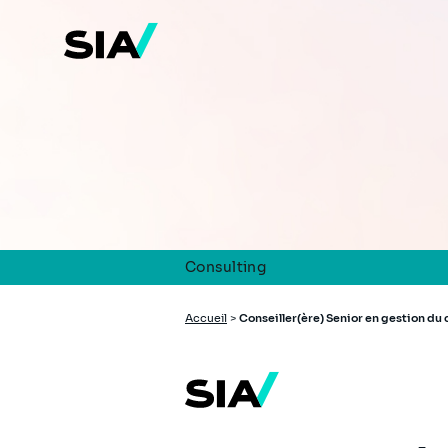
Aller
au
contenu
principal
Consulting
Fil
Accueil
>
Conseiller(ère) Senior en gestion d
d'Ariane