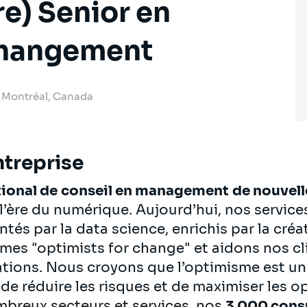
re) Senior en
changement
3 Montréal, Canada
ntreprise
tional de
conseil en management
de nouvell
’ère du numérique. Aujourd’hui, nos services
 par la data science, enrichis par la créati
es "optimists for change" et aidons nos clie
mations. Nous croyons que l’optimisme est un
e réduire les risques et de maximiser les o
mbreux secteurs et services, nos
3 000 cons