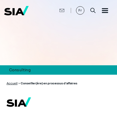
Aller
au
contenu
Fr
principal
Consulting
Fil
Accueil
>
Conseiller(ère) en processus d'affaires
d'Ariane