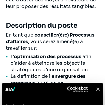
leur proposer des résultats tangibles.
Description du poste
En tant que
conseiller(ère) Processus
d'affaires
, vous serez amené(e) à
travailler sur:
L’
optimisation des processus
afin
d'aider à atteindre les objectifs
stratégiques d’une organisation
La définition de l’
envergure des
processus
à optimiser
L'
animation
des sessions de travail
visant à développer, mesurer et
documenter des processus actuels