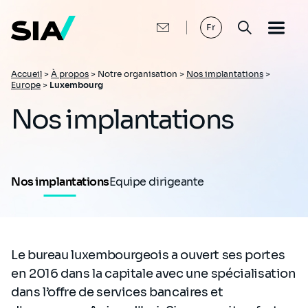
Aller
au
contenu
Fr
principal
Fil
Accueil
>
À propos
>
Notre organisation >
Nos implantations
>
Europe
>
Luxembourg
d'Ariane
Nos implantations
Nos implantations
Equipe dirigeante
Le bureau luxembourgeois a ouvert ses portes
en 2016 dans la capitale avec une spécialisation
dans l’offre de services bancaires et