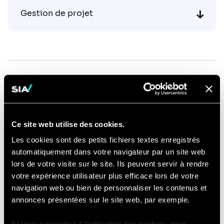
Gestion de projet
Découvrez notre équipe
Click
Jean Trzcinski
Ce site web utilise des cookies.
on
Managing Partner | Bruxelles
Les cookies sont des petits fichiers textes enregistrés
the
Email
automatiquement dans votre navigateur par un site web
card
conta
to
lors de votre visite sur le site. Ils peuvent servir à rendre
jean.t
see
votre expérience utilisateur plus efficace lors de votre
partn
the
navigation web ou bien de personnaliser les contenus et
full
annonces présentées sur le site web, par exemple.
profile
Si vous consentez à l’utilisation des cookies, nous