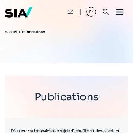
Aller
au
contenu
Fr
principal
Fil
Accueil
>
Publications
d'Ariane
Publications
Découvrez notre analyse des sujets d'actualité par des experts du