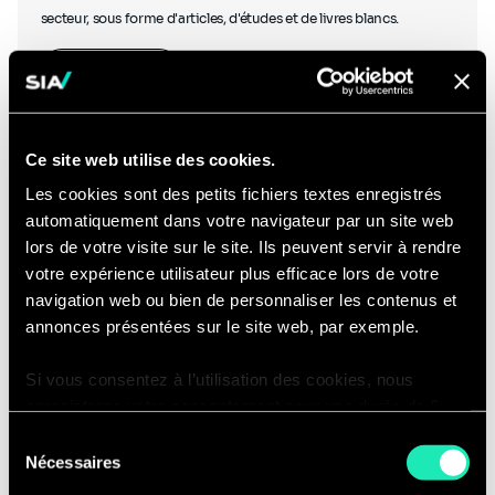
secteur, sous forme d'articles, d'études et de livres blancs.
En savoir plus
Ce site web utilise des cookies.
Les cookies sont des petits fichiers textes enregistrés
automatiquement dans votre navigateur par un site web
Podcasts
lors de votre visite sur le site. Ils peuvent servir à rendre
votre expérience utilisateur plus efficace lors de votre
navigation web ou bien de personnaliser les contenus et
annonces présentées sur le site web, par exemple.
Si vous consentez à l’utilisation des cookies, nous
Écoutez nos experts discuter avec d'autres experts du secteur et
enregistrons votre consentement pour une durée de 6
découvrez des podcasts créés en interne.
mois, après laquelle nous vous demanderons de
Sélection
consentir à cette utilisation à nouveau. Si vous ne
Ecouter nos podcasts
Nécessaires
du
souhaitez pas consentir à cette utilisation, le site
consentement