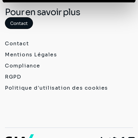
Politique de protection des données à caractère
Pour en savoir plus
personnel
.
Contact
Contact
Mentions Légales
Compliance
RGPD
Politique d'utilisation des cookies