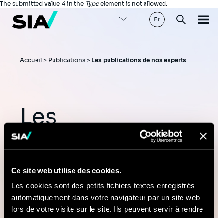
Aller
Message
The submitted value
4
in the
Type
element is not allowed.
au
d'erreur
contenu
Fr
principal
Fil
Accueil
>
Publications
>
Les publications de nos experts
d'Ariane
Les
publications de
nos experts
Ce site web utilise des cookies.
Les cookies sont des petits fichiers textes enregistrés
automatiquement dans votre navigateur par un site web
Articles, études et points de vues
lors de votre visite sur le site. Ils peuvent servir à rendre