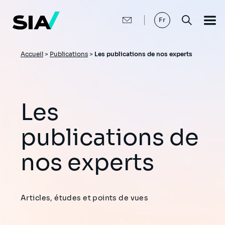
Aller
au
contenu
Fr
principal
Fil
Accueil
>
Publications
>
Les publications de nos experts
d'Ariane
Les
publications de
nos experts
Articles, études et points de vues