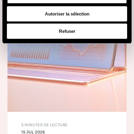
fournies ou qu'ils ont collectées lors de votre utilisation
de leurs services (cookies tiers).
Autoriser la sélection
Afin d’en savoir plus sur qui nous sommes, comment
Refuser
vous pouvez nous contacter et comment nous traitons
les données personnelles, vous pouvez consulter notre
Politique de protection des données à caractère
personnel
.
5 MINUTES DE LECTURE
15 JUL 2026