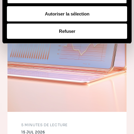
fournies ou qu'ils ont collectées lors de votre utilisation
de leurs services (cookies tiers).
Autoriser la sélection
Afin d’en savoir plus sur qui nous sommes, comment
Refuser
vous pouvez nous contacter et comment nous traitons
les données personnelles, vous pouvez consulter notre
Politique de protection des données à caractère
personnel
.
5 MINUTES DE LECTURE
15 JUL 2026