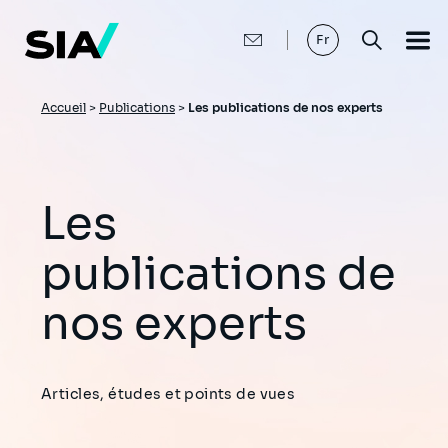
Aller
au
contenu
Fr
principal
Fil
Accueil
>
Publications
>
Les publications de nos experts
d'Ariane
Les
publications de
nos experts
Articles, études et points de vues