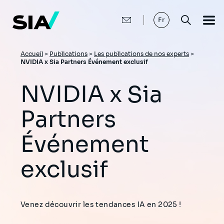
Aller
au
contenu
Fr
principal
Fil
Accueil
>
Publications
>
Les publications de nos experts
>
NVIDIA x Sia Partners Événement exclusif
d'Ariane
NVIDIA x Sia
Partners
Événement
exclusif
Venez découvrir les tendances IA en 2025 !