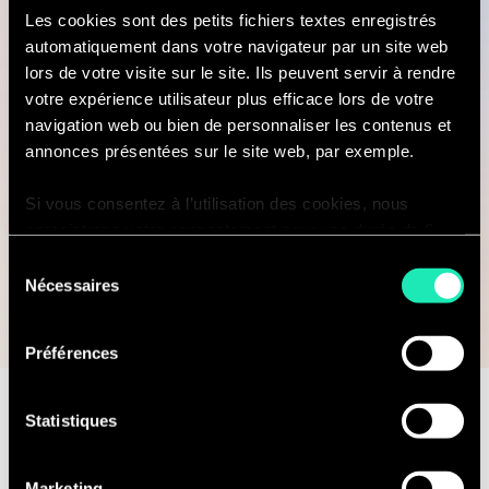
maintenant pour
Les cookies sont des petits fichiers textes enregistrés
automatiquement dans votre navigateur par un site web
garantir votre place à
lors de votre visite sur le site. Ils peuvent servir à rendre
votre expérience utilisateur plus efficace lors de votre
cet événement qui fera
navigation web ou bien de personnaliser les contenus et
annonces présentées sur le site web, par exemple.
une grande différence !
Si vous consentez à l’utilisation des cookies, nous
enregistrons votre consentement pour une durée de 6
mois, après laquelle nous vous demanderons de
Sélection
consentir à cette utilisation à nouveau. Si vous ne
Nécessaires
du
Inscrivez-vous ici !
souhaitez pas consentir à cette utilisation, le site
consentement
n’utilisera que les cookies nécessaires à son bon
Préférences
fonctionnement et ne personnalisera pas votre
expérience en tant que visiteur du site.
Statistiques
Vous pouvez accéder à la liste complète des cookies
Contactez-nous pour
utilisés, leur finalité et leur durée de conservation via
Marketing