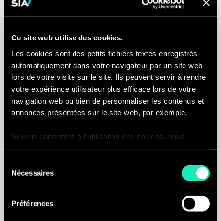
Brussels, Belgique
Je suis intéressé(e)
Ce site web utilise des cookies.
Les cookies sont des petits fichiers textes enregistrés
automatiquement dans votre navigateur par un site web
lors de votre visite sur le site. Ils peuvent servir à rendre
Consulting
votre expérience utilisateur plus efficace lors de votre
navigation web ou bien de personnaliser les contenus et
annonces présentées sur le site web, par exemple.
LIFE SCIENCE
Si vous consentez à l’utilisation des cookies, nous
Manager, Government Services —
enregistrons votre consentement pour une durée de 6
Life Sciences & Healthcare
mois, après laquelle nous vous demanderons de
Sélection
consentir à cette utilisation à nouveau. Si vous ne
Nécessaires
du
Elkridge, États-Unis
souhaitez pas consentir à cette utilisation, le site
consentement
n’utilisera que les cookies nécessaires à son bon
Je suis intéressé(e)
Préférences
fonctionnement et ne personnalisera pas votre
expérience en tant que visiteur du site.