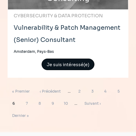
CYBERSECURITY & DATA PROTECTION
Vulnerability & Patch Management
(Senior) Consultant
Amsterdam, Pays-Bas
Je suis intéressé(e)
Pagination
Première
Page
Page
Page
Page
Page
« Premier
‹ Précédent
…
2
3
4
5
page
précédente
Page
Page
Page
Page
Page
Page
6
7
8
9
10
…
Suivant ›
suivante
Dernière
Dernier »
page