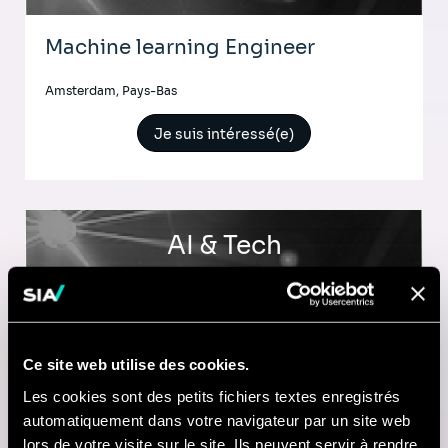
Machine learning Engineer
Amsterdam, Pays-Bas
Je suis intéressé(e)
AI & Tech
Data Analytics Consultant
Amsterdam, Pays-Bas
Ce site web utilise des cookies.
Les cookies sont des petits fichiers textes enregistrés
Je suis intéressé(e)
automatiquement dans votre navigateur par un site web
lors de votre visite sur le site. Ils peuvent servir à rendre