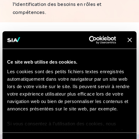
l’identification des besoins en rôles et
compétences.
Expertise
Ce site web utilise des cookies.
Les cookies sont des petits fichiers textes enregistrés
SWP & Management des Talents
automatiquement dans votre navigateur par un site web
lors de votre visite sur le site. Ils peuvent servir à rendre
votre expérience utilisateur plus efficace lors de votre
navigation web ou bien de personnaliser les contenus et
annonces présentées sur le site web, par exemple.
Si vous consentez à l’utilisation des cookies, nous
enregistrons votre consentement pour une durée de 6
mois, après laquelle nous vous demanderons de