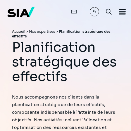
Aller
au
contenu
Fr
principal
Fil
Accueil
>
Nos expertises
>
Planification stratégique des
effectifs
d'Ariane
Planification
stratégique des
effectifs
Nous accompagnons nos clients dans la
planification stratégique de leurs effectifs,
composante indispensable à l’atteinte de leurs
objectifs. Nos activités incluent l’allocation et
l’optimisation des ressources existantes et