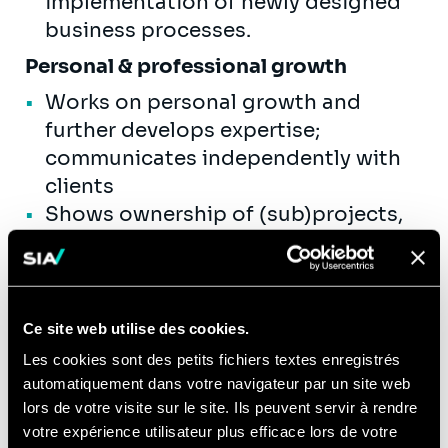
implementation of newly designed
business processes.
Personal & professional growth
Works on personal growth and
further develops expertise;
communicates independently with
clients
Shows ownership of (sub)projects,
asks for help/questions in time, and
aligns expectations with the client
Guides 1-2 analysts and coordinates
their work within the project
Ce site web utilise des cookies.
Is a culture bearer within the
Les cookies sont des petits fichiers textes enregistrés
organization
automatiquement dans votre navigateur par un site web
lors de votre visite sur le site. Ils peuvent servir à rendre
Sia’s growth
votre expérience utilisateur plus efficace lors de votre