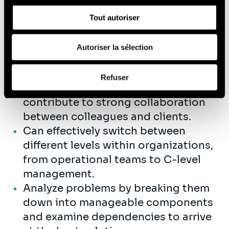
sociaux, de publicité et d'analyse, qui peuvent combiner
details and strategic goals. You have a
Tout autoriser
celles-ci avec d'autres informations que vous leur avez
talent for collaboration and
fournies ou qu'ils ont collectées lors de votre utilisation
communicate clearly at all levels
de leurs services (cookies tiers).
Autoriser la sélection
within an organization. Furthermore,
you:
Afin d’en savoir plus sur qui nous sommes, comment
Refuser
vous pouvez nous contacter et comment nous traitons
Enjoy working in teams and
les données personnelles, vous pouvez consulter notre
contribute to strong collaboration
Politique de protection des données à caractère
between colleagues and clients.
personnel
.
Can effectively switch between
different levels within organizations,
from operational teams to C-level
management.
Analyze problems by breaking them
down into manageable components
and examine dependencies to arrive