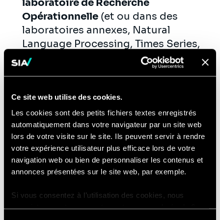
laboratoire de Recherche
Opérationnelle
(et ou dans des
laboratoires annexes, Natural
Language Processing, Times Series,
Computer Vision...).
Participer au développement
commercial
en contribuant à la
définition des besoins et en
Ce site web utilise des cookies.
participant aux actions
Les cookies sont des petits fichiers textes enregistrés
automatiquement dans votre navigateur par un site web
commerciales.
lors de votre visite sur le site. Ils peuvent servir à rendre
votre expérience utilisateur plus efficace lors de votre
navigation web ou bien de personnaliser les contenus et
Compétences
annonces présentées sur le site web, par exemple.
Vous avez une formation en Ecole
Si vous consentez à l’utilisation des cookies, nous
d'Ingénieur ou une
formation de haut
enregistrons votre consentement pour une durée de 6
niveau dans le domaine de la
mois, après laquelle nous vous demanderons de