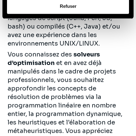
Python
et le versioning de code, et/ou
Afin d’en savoir plus sur qui nous sommes, comment
Refuser
possédez des bases solides dans des
vous pouvez nous contacter et comment nous traitons
les données personnelles, vous pouvez consulter notre
langages de script (Julia, Perl, JS,
Politique de protection des données à caractère
bash) ou compilés (C++, Java) et/ou
personnel
.
avez une expérience dans les
environnements UNIX/LINUX.
Vous connaissez des
solveurs
d’optimisation
et en avez déjà
manipulés dans le cadre de projets
professionnels, vous souhaitez
approfondir les concepts de
résolution de problèmes via la
programmation linéaire en nombre
entier, la programmation dynamique,
les heuristiques et l’élaboration de
métaheuristiques. Vous appréciez