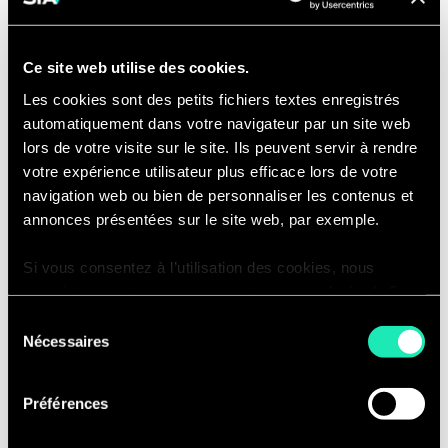
internes et externes...
La politique de publication (blogs
Ce site web utilise des cookies.
sectoriels, études, parution
Les cookies sont des petits fichiers textes enregistrés
presse...)
automatiquement dans votre navigateur par un site web
Le développement commercial en
lors de votre visite sur le site. Ils peuvent servir à rendre
contribuant à la définition des
votre expérience utilisateur plus efficace lors de votre
besoins et en participant aux
navigation web ou bien de personnaliser les contenus et
actions commerciales.
annonces présentées sur le site web, par exemple.
Si vous consentez à l’utilisation des cookies, nous
enregistrons votre consentement pour une durée de 6
Compétences
mois, après laquelle nous vous demanderons de
Sélection
consentir à cette utilisation à nouveau. Si vous ne
Pour réussir en tant que Machine
Nécessaires
du
souhaitez pas consentir à cette utilisation, le site
Learning Engineer à Sia, vous :
consentement
n’utilisera que les cookies nécessaires à son bon
Avez une formation en École
Préférences
fonctionnement et ne personnalisera pas votre
d'Ingénieur ou une formation de
expérience en tant que visiteur du site.