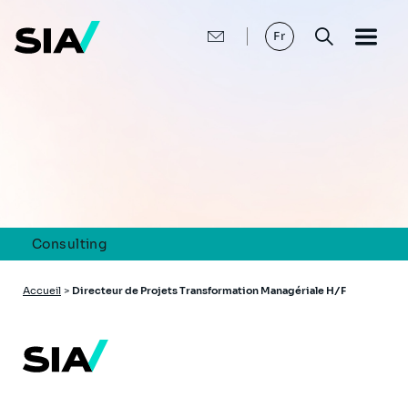
Aller
au
contenu
Fr
principal
Consulting
Fil
Accueil
>
Directeur de Projets Transformation Managériale H/F
d'Ariane