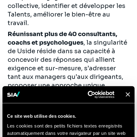
collective, identifier et développer les
Talents, améliorer le bien-être au
travail.
Réunissant plus de 40 consultants,
coachs et psychologues
, la singularité
de Uside réside dans sa capacité à
concevoir des réponses qui allient
exigence et sur-mesure, s’adresser
tant aux managers qu’aux dirigeants,
proposer une approche unique
centrée sur les
comportements des
acteurs de l’entreprise.
Plus d’informations : sur
www.uside.fr
Ce site web utilise des cookies.
Les cookies sont des petits fichiers textes enregistrés
automatiquement dans votre navigateur par un site web